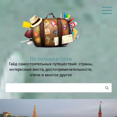
Перейти
к
контенту
Не только в Сочи
Гайд самостоятельных путешествий: страны,
интересные места, достопримечательности,
отели и многое другое
Поиск: