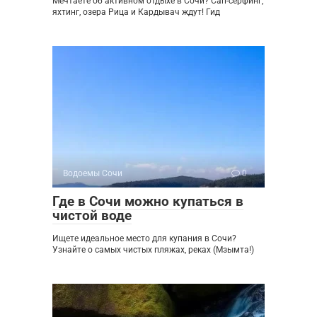
Мечтаете об активном отдыхе в Сочи? Сап-серфинг,
яхтинг, озера Рица и Кардывач ждут! Гид
Водоемы Сочи
0
Где в Сочи можно купаться в
чистой воде
Ищете идеальное место для купания в Сочи?
Узнайте о самых чистых пляжах, реках (Мзымта!)